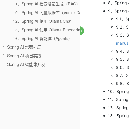
8、Sprin
11、Spring AI 检索增强生成（RAG）
9、Spring
10、Spring AI 向量数据库（Vector Databases）
9.1、S
12、Spring AI 使用 Ollama Chat
9.2、S
13、Spring AI 使用 Ollama Embeddings
9.3、S
16、Spring AI 智能体（Agents）
manual
Spring AI 增强扩展
9.4、S
Spring AI 项目实践
9.5、S
Spring AI 智能体开发
9.6、S
9.7、S
9.8、S
10、Spring
11、Spring
12、Sprin
13、Sprin