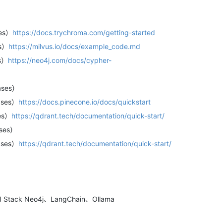
es）
https://docs.trychroma.com/getting-started
es）
https://milvus.io/docs/example_code.md
s）
https://neo4j.com/docs/cypher-
ases）
ases）
https://docs.pinecone.io/docs/quickstart
es）
https://qdrant.tech/documentation/quick-start/
ases）
ases）
https://qdrant.tech/documentation/quick-start/
tack Neo4j、LangChain、Ollama