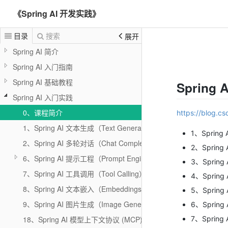
《Spring AI 开发实践》
目录
搜索
展开
Spring AI 简介
Spring AI 入门指南
Spring AI 基础教程
Spring
Spring AI 入门实践
0、课程简介
https://blog.c
1、Spring AI 文本生成（Text Generation API）
1、Spring
2、Spring AI 多轮对话（Chat Completion API）
2、Spring
6、Spring AI 提示工程（Prompt Engineering）
3、Spring
7、Spring AI 工具调用（Tool Calling）
4、Spring
8、Spring AI 文本嵌入（Embeddings）
5、Spring
9、Spring AI 图片生成（Image Generation API）
6、Spring
7、Spring
18、Spring AI 模型上下文协议 (MCP)