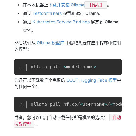
在本地机器上
下载并安装 Ollama
。
【推荐】
通过
Testcontainers
配置和运行 Ollama。
通过
Kubernetes Service Bindings
绑定到 Ollama
实例。
然后我们从
Ollama 模型库
中提取想要在应用程序中使用
的模型：
复制
ollama pull 
<
model-name
>
你还可以下载数千个免费的
GGUF Hugging Face 模型
中
的任何一个：
复制
ollama pull hf.co/
<
username
>
/
<
model-re
或者，您可以启用自动下载任何所需模型的选项：
自动
。
拉取模型