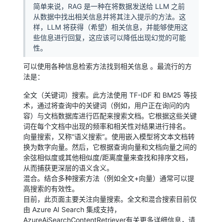
简单来说，RAG 是一种在将数据发送给 LLM 之前
从数据中找出相关信息并将其注入提示的方法。这
样，LLM 将获得（希望）相关信息，并能够使用这
些信息进行回复，这应该可以降低出现幻觉的可能
性。
可以使用各种信息检索方法找到相关信息 。最流行的方
法是：
全文（关键词）搜索。此方法使用 TF-IDF 和 BM25 等技
术，通过将查询中的关键词（例如，用户正在询问的内
容）与文档数据库进行匹配来搜索文档。它根据这些关键
词在每个文档中出现的频率和相关性对结果进行排名。
向量搜索，又称“语义搜索”。使用嵌入模型将文本文档转
换为数字向量。然后，它根据查询向量和文档向量之间的
余弦相似度或其他相似度/距离度量来查找和排序文档，
从而捕获更深层的语义含义。
混合。结合多种搜索方法（例如全文+向量）通常可以提
高搜索的有效性。
目前，此页面主要关注向量搜索。全文和混合搜索目前仅
由 Azure AI Search 集成支持，
AzureAiSearchContentRetriever有关更多详细信息，请