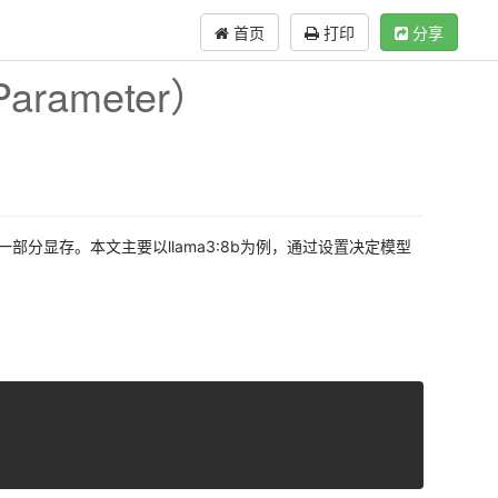
首页
打印
分享
rameter）
）
部分显存。本文主要以llama3:8b为例，通过设置决定模型
复制