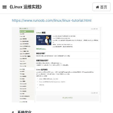
《Linux 运维实践》
首页
https://www.runoob.com/linux/linux-tutorial.html
4、系统优化