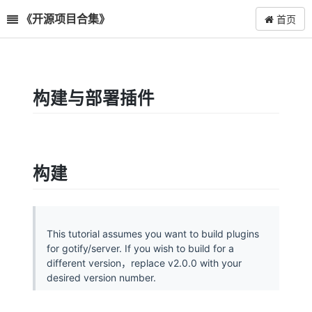
《开源项目合集》
首页
构建与部署插件
构建
This tutorial assumes you want to build plugins
for gotify/server. If you wish to build for a
different version，replace v2.0.0 with your
desired version number.