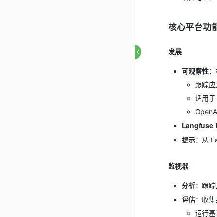
核心平台功
发展
可观察性
：
跟踪应
适用于 
OpenA
Langfuse 
提示
：从 
监视器
分析
：跟踪
评估
：收集
运行基