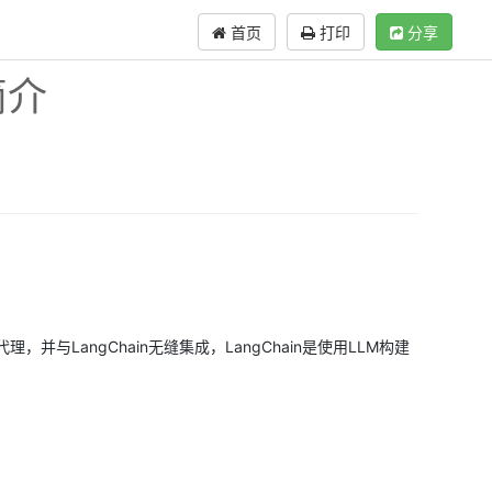
首页
打印
分享
 简介
并与LangChain无缝集成，LangChain是使用LLM构建